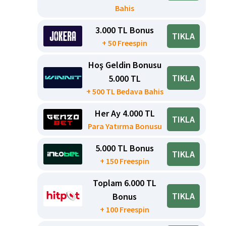
Bahis
3.000 TL Bonus
TIKLA
+ 50 Freespin
Hoş Geldin Bonusu
TIKLA
5.000 TL
+ 500 TL Bedava Bahis
Her Ay 4.000 TL
TIKLA
Para Yatırma Bonusu
5.000 TL Bonus
TIKLA
+ 150 Freespin
Toplam 6.000 TL
TIKLA
Bonus
+ 100 Freespin