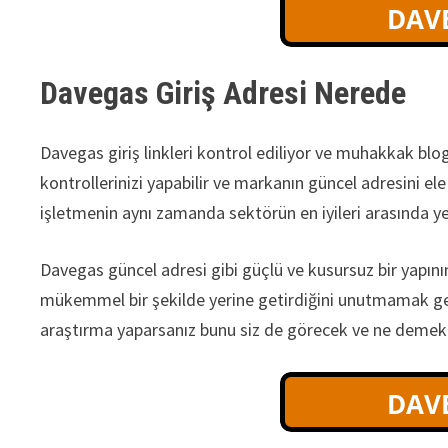
Davegas Giriş Adresi Nerede
Davegas giriş linkleri kontrol ediliyor ve muhakkak blo
kontrollerinizi yapabilir ve markanın güncel adresini ele 
işletmenin aynı zamanda sektörün en iyileri arasında ye
Davegas güncel adresi gibi güçlü ve kusursuz bir yapının
mükemmel bir şekilde yerine getirdiğini unutmamak gere
araştırma yaparsanız bunu siz de görecek ve ne demek i