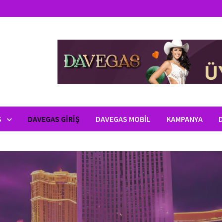
S
DAVEGAS GIRIŞ
DAVEGAS MOBIL
KAMPANYA