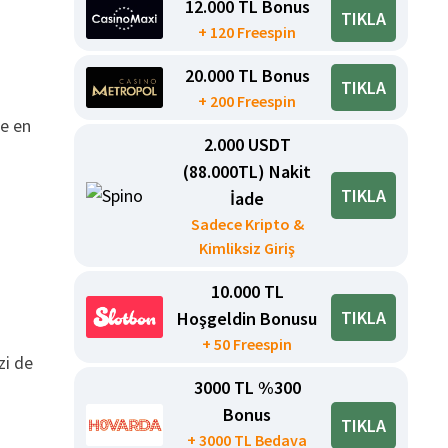
12.000 TL Bonus
TIKLA
+ 120 Freespin
20.000 TL Bonus
TIKLA
+ 200 Freespin
de en
2.000 USDT
(88.000TL) Nakit
TIKLA
İade
Sadece Kripto &
Kimliksiz Giriş
10.000 TL
TIKLA
Hoşgeldin Bonusu
+ 50 Freespin
zi de
3000 TL %300
Bonus
TIKLA
+ 3000 TL Bedava