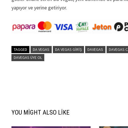
yapıyor ve yerine getiriyor.
TAGGED
DA VEGAS
DA VEGAS GIRIŞ
DAVEGAS
DAVEGAS C
DAVEGAS ÜYE OL
Yazı
gezinmesi
YOU MIGHT ALSO LIKE