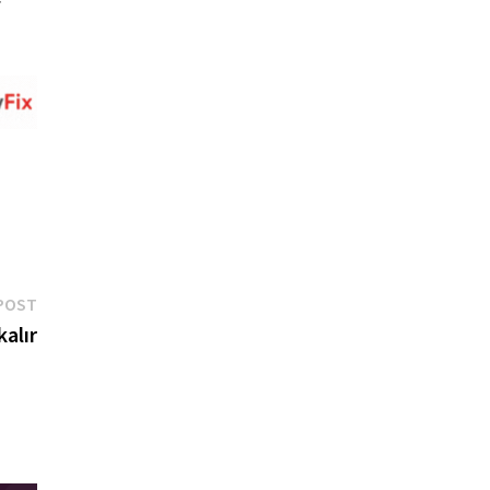
Next
POST
post:
alır