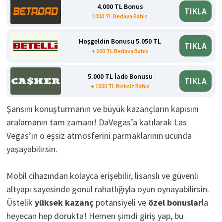
4.000 TL Bonus
TIKLA
1000 TL Bedava Bahis
Hoşgeldin Bonusu 5.050 TL
TIKLA
+ 500 TL Bedava Bahis
5.000 TL İade Bonusu
TIKLA
+ 1000 TL Risksiz Bahis
Şansını konuşturmanın ve büyük kazançların kapısını
aralamanın tam zamanı! DaVegas’a katılarak Las
Vegas’ın o eşsiz atmosferini parmaklarının ucunda
yaşayabilirsin.
Mobil cihazından kolayca erişebilir, lisanslı ve güvenli
altyapı sayesinde gönül rahatlığıyla oyun oynayabilirsin.
Üstelik
yüksek kazanç
potansiyeli ve
özel bonuslar
la
heyecan hep dorukta! Hemen şimdi giriş yap, bu