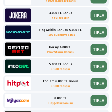
+ 3000 TL Bedava Bahis
3.000 TL Bonus
TIKLA
+ 50 Freespin
Hoş Geldin Bonusu 5.000 TL
TIKLA
+ 500 TL Bedava Bahis
Her Ay 4.000 TL
TIKLA
Para Yatırma Bonusu
5.000 TL Bonus
TIKLA
+ 150 Freespin
Toplam 6.000 TL Bonus
TIKLA
+ 100 Freespin
8.000 TL
TIKLA
Hoşgeldin Bonusu