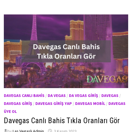
DAVEGAS CANLI BAHIS
/
DA VEGAS
/
DA VEGAS GIRIŞ
/
DAVEGAS
/
DAVEGAS GIRIŞ
/
DAVEGAS GIRIŞ YAP
/
DAVEGAS MOBIL
/
DAVEGAS
ÜYE OL
Davegas Canlı Bahis Tıkla Oranları Gör
by
Las Vegaslı Admin
3 Kasım 2023