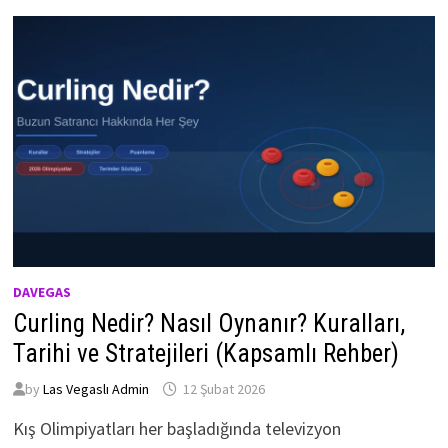
DAVEGAS
Curling Nedir? Nasıl Oynanır? Kuralları,
Tarihi ve Stratejileri (Kapsamlı Rehber)
by
Las Vegaslı Admin
12 Şubat 2026
Kış Olimpiyatları her başladığında televizyon