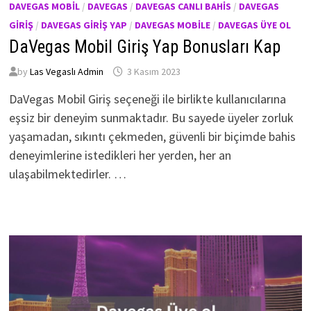
DAVEGAS MOBIL
/
DAVEGAS
/
DAVEGAS CANLI BAHIS
/
DAVEGAS
GIRIŞ
/
DAVEGAS GIRIŞ YAP
/
DAVEGAS MOBILE
/
DAVEGAS ÜYE OL
DaVegas Mobil Giriş Yap Bonusları Kap
by
Las Vegaslı Admin
3 Kasım 2023
DaVegas Mobil Giriş seçeneği ile birlikte kullanıcılarına
eşsiz bir deneyim sunmaktadır. Bu sayede üyeler zorluk
yaşamadan, sıkıntı çekmeden, güvenli bir biçimde bahis
deneyimlerine istedikleri her yerden, her an
ulaşabilmektedirler. …