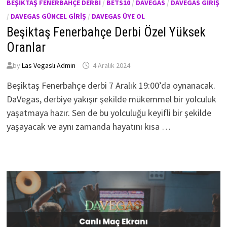
BEŞIKTAŞ FENERBAHÇE DERBI
/
BETS10
/
DAVEGAS
/
DAVEGAS GIRIŞ
/
DAVEGAS GÜNCEL GIRIŞ
/
DAVEGAS ÜYE OL
Beşiktaş Fenerbahçe Derbi Özel Yüksek
Oranlar
by
Las Vegaslı Admin
4 Aralık 2024
Beşiktaş Fenerbahçe derbi 7 Aralık 19:00’da oynanacak.
DaVegas, derbiye yakışır şekilde mükemmel bir yolculuk
yaşatmaya hazır. Sen de bu yolculuğu keyifli bir şekilde
yaşayacak ve aynı zamanda hayatını kısa …