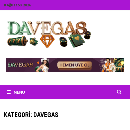
Skip
8 Ağustos 2026
to
content
MENU
KATEGORI:
DAVEGAS