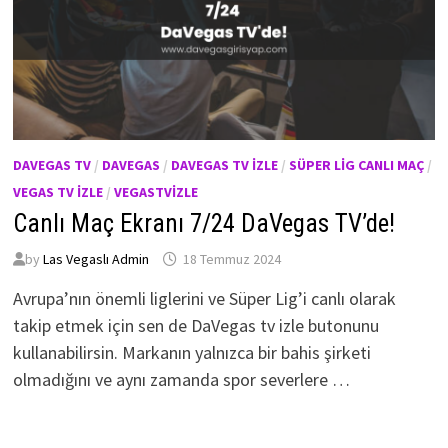
DAVEGAS TV
/
DAVEGAS
/
DAVEGAS TV IZLE
/
SÜPER LIG CANLI MAÇ
/
VEGAS TV IZLE
/
VEGASTVIZLE
Canlı Maç Ekranı 7/24 DaVegas TV’de!
by
Las Vegaslı Admin
18 Temmuz 2024
Avrupa’nın önemli liglerini ve Süper Lig’i canlı olarak
takip etmek için sen de DaVegas tv izle butonunu
kullanabilirsin. Markanın yalnızca bir bahis şirketi
olmadığını ve aynı zamanda spor severlere …