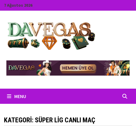
Skip
7 Ağustos 2026
to
content
MENU
KATEGORI:
SÜPER LIG CANLI MAÇ