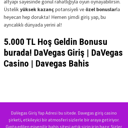
altyapı sayesinde gönül rahatlığıyla oyun oynayabilirsin.
Üstelik
yüksek kazanç
potansiyeli ve
özel bonuslar
la
heyecan hep dorukta! Hemen şimdi giriş yap, bu
ayrıcalıklı dünyada yerini al!
5.000 TL Hoş Geldin Bonusu
burada! DaVegas Giriş | DaVegas
Casino | Davegas Bahis
DaVegas Giriş Yap Adresi bu sitede. Davegas giriş casino
şirketi, etkileyici bir atmosferi sizlerle bir araya getiriyor.
Gıpta edilen güvenilir bahis sitesi artık sizin için hazır. Sizler