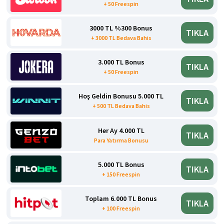
+ 50 Freespin
3000 TL %300 Bonus
TIKLA
+ 3000 TL Bedava Bahis
3.000 TL Bonus
TIKLA
+ 50 Freespin
Hoş Geldin Bonusu 5.000 TL
TIKLA
+ 500 TL Bedava Bahis
Her Ay 4.000 TL
TIKLA
Para Yatırma Bonusu
5.000 TL Bonus
TIKLA
+ 150 Freespin
Toplam 6.000 TL Bonus
TIKLA
+ 100 Freespin