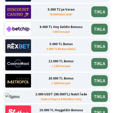
5.000 TL'ye Varan
TIKLA
%100 Nakit İade!
6.000 TL Hoş Geldin Bonusu
TIKLA
+ 80 Freespin
5.000 TL Bonus
TIKLA
5.000 TL Bedava Bahis
12.000 TL Bonus
TIKLA
+ 120 Freespin
20.000 TL Bonus
TIKLA
+ 200 Freespin
2.000 USDT (88.000TL) Nakit İade
TIKLA
Sadece Kripto & Kimliksiz Giriş
10.000 TL Hoşgeldin Bonusu
TIKLA